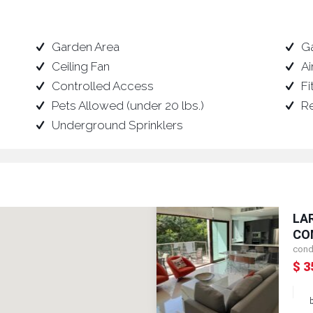
Garden Area
G
Ceiling Fan
Ai
Controlled Access
Fi
Pets Allowed (under 20 lbs.)
R
Underground Sprinklers
LA
CO
cond
$ 3