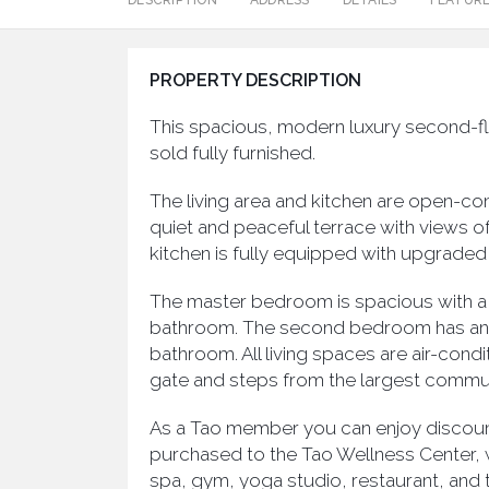
DESCRIPTION
ADDRESS
DETAILS
FEATUR
PROPERTY DESCRIPTION
This spacious, modern luxury second-fl
sold fully furnished.
The living area and kitchen are open-conc
quiet and peaceful terrace with views of 
kitchen is fully equipped with upgraded 
The master bedroom is spacious with a w
bathroom. The second bedroom has an 
bathroom. All living spaces are air-cond
gate and steps from the largest commun
As a Tao member you can enjoy discount
purchased to the Tao Wellness Center, wh
spa, gym, yoga studio, restaurant, and 