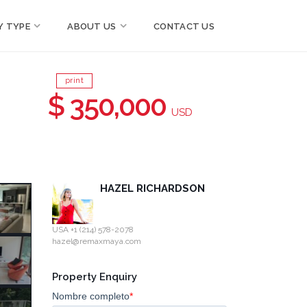
Y TYPE
ABOUT US
CONTACT US
print
$ 350,000
USD
HAZEL RICHARDSON
USA +1 (214) 578-2078
hazel@remaxmaya.com
Property Enquiry