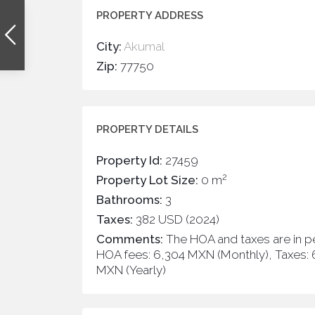
PROPERTY ADDRESS
City:
Akumal
Zip:
77750
PROPERTY DETAILS
Property Id:
27459
2
Property Lot Size:
0 m
Bathrooms:
3
Taxes:
382 USD (2024)
Comments:
The HOA and taxes are in p
HOA fees: 6,304 MXN (Monthly), Taxes:
MXN (Yearly)