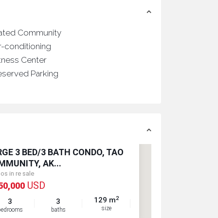
ated Community
r-conditioning
tness Center
eserved Parking
RGE 3 BED/3 BATH CONDO, TAO
MMUNITY, AK...
os in re sale
USD
50,000
2
129 m
3
3
size
bedrooms
baths