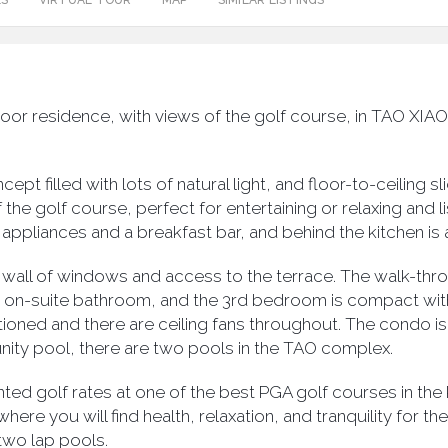
ES
VIRTUAL TOUR
MAP
SIMILAR LISTINGS
oor residence, with views of the golf course, in TAO XIA
ept filled with lots of natural light, and floor-to-ceiling s
the golf course, perfect for entertaining or relaxing and li
appliances and a breakfast bar, and behind the kitchen is 
all of windows and access to the terrace. The walk-throu
on-suite bathroom, and the 3rd bedroom is compact wit
itioned and there are ceiling fans throughout. The condo is 
ity pool, there are two pools in the TAO complex.
ed golf rates at one of the best PGA golf courses in th
ere you will find health, relaxation, and tranquility for t
two lap pools.