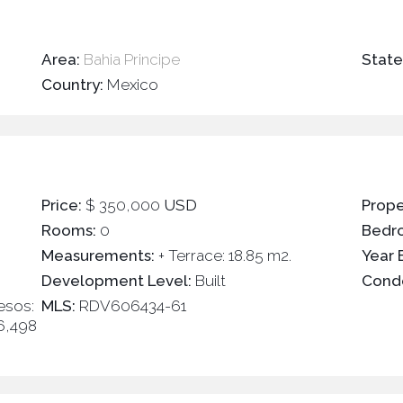
Area:
Bahia Principe
Stat
Country:
Mexico
Price:
$ 350,000
USD
Prope
Rooms:
0
Bedr
Measurements:
+ Terrace: 18.85 m2.
Year B
Development Level:
Built
Cond
esos:
MLS:
RDV606434-61
 6,498