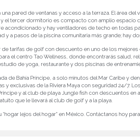
 una pared de ventanas y acceso a la terraza. El área del 
 y el tercer dormitorio es compacto con amplio espacio
ire acondicionado y hay ventiladores de techo en todas pa
d y a pasos de la piscina comunitaria más grande; hay do
de tarifas de golf con descuento en uno de los mejores 
ra el centro Tao Wellness, donde encontrarás salud, relaj
estudio de yoga, restaurante y dos piscinas de entrenami
da de Bahía Príncipe, a solo minutos del Mar Caribe y d
s y exclusivas de la Riviera Maya con seguridad 24/7. Lo
rincipe y al club de playa Jungle fish con descuentos en
uito que le llevará al club de golf y a la playa.
u “hogar lejos del hogar” en México. Contáctanos hoy par