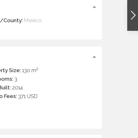
e/County:
Mexico
2
rty Size:
130 m
ooms:
3
uilt:
2014
o Fees:
371 USD