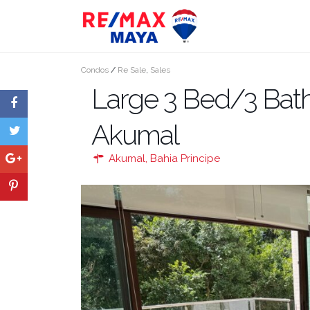
Condos
/
Re Sale
,
Sales
Large 3 Bed/3 Bat
Akumal
Akumal
,
Bahia Principe