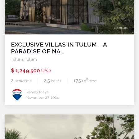
compare
EXCLUSIVE VILLAS IN TULUM – A
PARADISE OF NA...
Tulum
,
Tulum
$ 1,249,500
USD
2
2
2.5
175 m
bedrooms
baths
size
Remax Maya
November 27, 2024