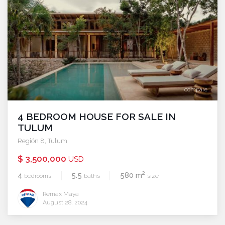
compare
4 BEDROOM HOUSE FOR SALE IN
TULUM
Región 8
,
Tulum
$ 3,500,000
USD
2
4
5.5
580 m
bedrooms
baths
size
Remax Maya
August 28, 2024