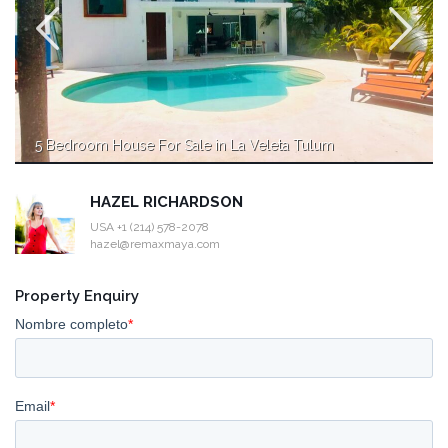
5 Bedroom House For Sale in La Veleta Tulum
HAZEL RICHARDSON
USA +1 (214) 578-2078
hazel@remaxmaya.com
Property Enquiry