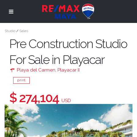
Studio
/
Sales
Pre Construction Studio
For Sale in Playacar
Playa del Carmen
,
Playacar II
print
$ 274,104
USD