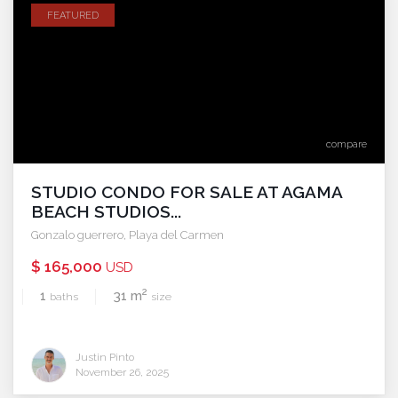
FEATURED
compare
STUDIO CONDO FOR SALE AT AGAMA
BEACH STUDIOS...
Gonzalo guerrero
,
Playa del Carmen
$ 165,000
USD
2
1
31 m
baths
size
Justin Pinto
November 26, 2025