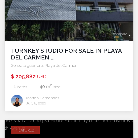
compare
TURNKEY STUDIO FOR SALE IN PLAYA
DEL CARMEN ...
Gonzalo guerrero
,
Playa del Carmen
$ 205,882
USD
2
1
40 m
baths
size
Martha Hernandez
July 8, 2026
FEATURED