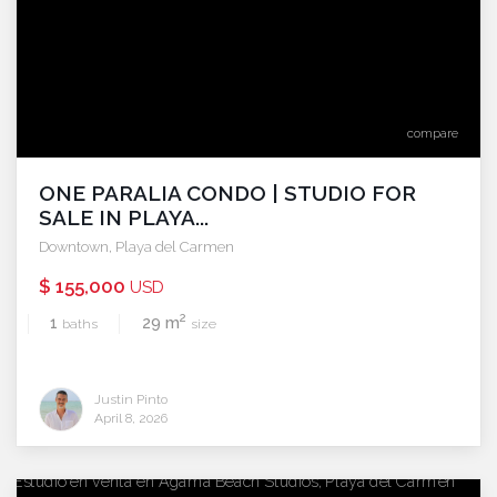
compare
ONE PARALIA CONDO | STUDIO FOR
SALE IN PLAYA...
Downtown
,
Playa del Carmen
$ 155,000
USD
2
1
29 m
baths
size
Justin Pinto
April 8, 2026