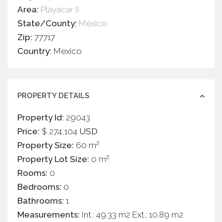
Area:
Playacar II
State/County:
Mexico
Zip:
77717
Country:
Mexico
PROPERTY DETAILS
Property Id:
29043
Price:
$ 274,104
USD
2
Property Size:
60 m
2
Property Lot Size:
0 m
Rooms:
0
Bedrooms:
0
Bathrooms:
1
Measurements:
Int.: 49.33 m2 Ext.: 10.89 m2