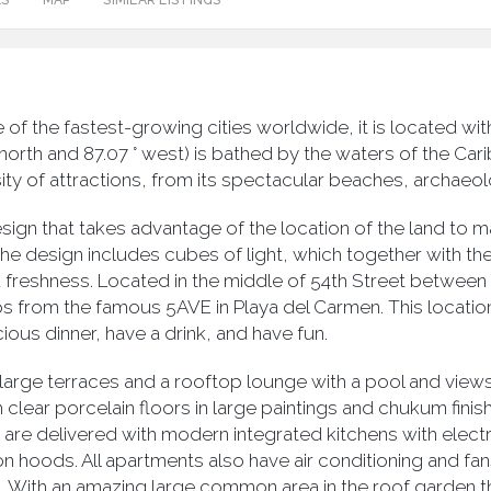
ES
MAP
SIMILAR LISTINGS
f the fastest-growing cities worldwide, it is located withi
 north and 87.07 ° west) is bathed by the waters of the C
versity of attractions, from its spectacular beaches, archaeo
esign that takes advantage of the location of the land to 
the design includes cubes of light, which together with the
 freshness. Located in the middle of 54th Street between 5
ps from the famous 5AVE in Playa del Carmen. This location 
ous dinner, have a drink, and have fun.
 large terraces and a rooftop lounge with a pool and view
ith clear porcelain floors in large paintings and chukum fi
y are delivered with modern integrated kitchens with elec
n hoods. All apartments also have air conditioning and fan
s. With an amazing large common area in the roof garden t