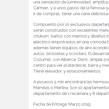
una sensación de luminosidad, amplitud y 
Carmen, y a unos pasos de la famosa 5A
ir de compras, tener una cena deliciosa,
Compuesto por 10 exclusivos departamen
serán construidos con excelentes mate
chukum, baños con mármol y diseños in
eléctrico empotrados en una cómoda ba
además tienen equipos de aire acondici
autos, bicicletas y scooters. El desarr
Cozumel, con Alberca, Deck, amplia zon
centro para ver el atardecer, barra y 
Tiene elevador, y estacionamientos.
A escasos 5 min encontrará las hermosa
Mamita’s o Martina. Son 10 apartamentos
departamento de 1 recámara y 8 depar
Fecha de Entrega: Marzo 2019