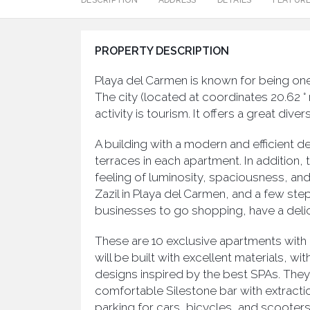
DESCRIPTION
ADDRESS
DETAILS
FEATUR
PROPERTY DESCRIPTION
Playa del Carmen is known for being one o
The city (located at coordinates 20.62 °
activity is tourism. It offers a great di
A building with a modern and efficient d
terraces in each apartment. In addition, 
feeling of luminosity, spaciousness, and
Zazil in Playa del Carmen, and a few ste
businesses to go shopping, have a delici
These are 10 exclusive apartments with
will be built with excellent materials, w
designs inspired by the best SPAs. The
comfortable Silestone bar with extractio
parking for cars, bicycles, and scooter