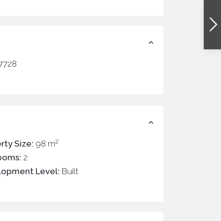
7728
2
rty Size:
98 m
ooms:
2
lopment Level:
Built