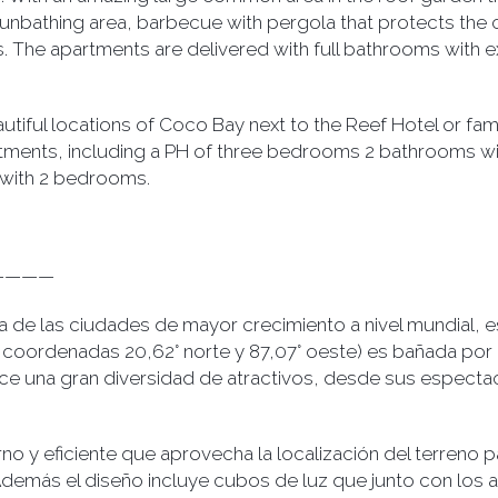
unbathing area, barbecue with pergola that protects the 
s. The apartments are delivered with full bathrooms with ex
eautiful locations of Coco Bay next to the Reef Hotel or f
rtments, including a PH of three bedrooms 2 bathrooms with
with 2 bedrooms.
————
 de las ciudades de mayor crecimiento a nivel mundial, es
s coordenadas 20,62° norte y 87,07° oeste) es bañada por 
ce una gran diversidad de atractivos, desde sus espectac
no y eficiente que aprovecha la localización del terreno p
demás el diseño incluye cubos de luz que junto con los 