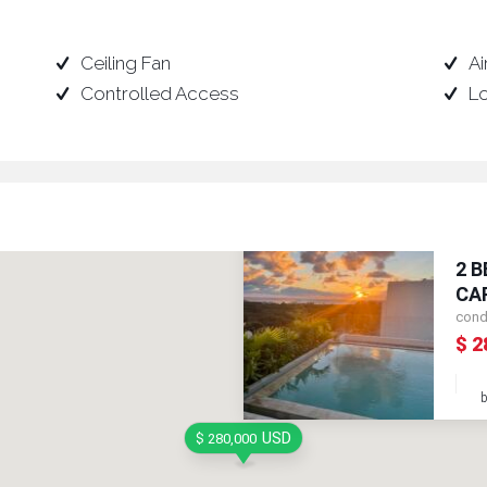
Ceiling Fan
Ai
Controlled Access
L
2 
CA
cond
$ 2
USD
$ 280,000