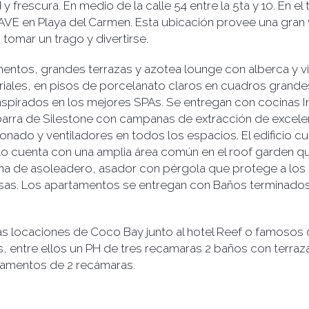
frescura. En medio de la calle 54 entre la 5ta y 10. En el 
VE en Playa del Carmen. Esta ubicación provee una gran
 tomar un trago y divertirse.
tos, grandes terrazas y azotea lounge con alberca y vi
riales, en pisos de porcelanato claros en cuadros grand
spirados en los mejores SPAs. Se entregan con cocinas I
rra de Silestone con campanas de extracción de excele
onado y ventiladores en todos los espacios. El edificio c
ollo cuenta con una amplia área común en el roof garden qu
a de asoleadero, asador con pérgola que protege a los co
mesas. Los apartamentos se entregan con Baños terminado
s locaciones de Coco Bay junto al hotel Reef o famosos 
, entre ellos un PH de tres recamaras 2 baños con terraza 
tamentos de 2 recámaras.