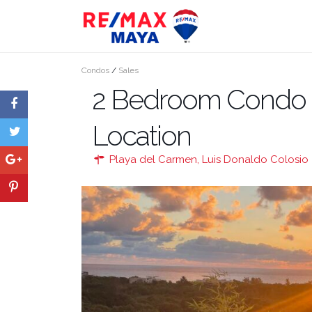
Condos
/
Sales
2 Bedroom Condo i
Location
Playa del Carmen
,
Luis Donaldo Colosio