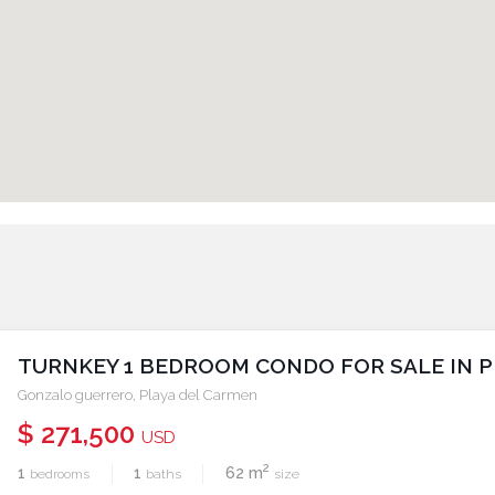
TURNKEY 1 BEDROOM CONDO FOR SALE IN PLA
Gonzalo guerrero
,
Playa del Carmen
$ 271,500
USD
2
1
1
62 m
bedrooms
baths
size