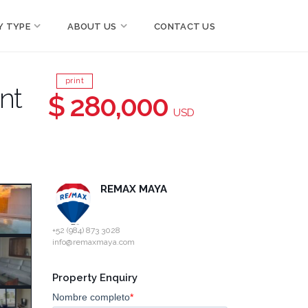
Y TYPE
ABOUT US
CONTACT US
print
nt
$ 280,000
USD
REMAX MAYA
+52 (984) 873 3028
info@remaxmaya.com
Property Enquiry