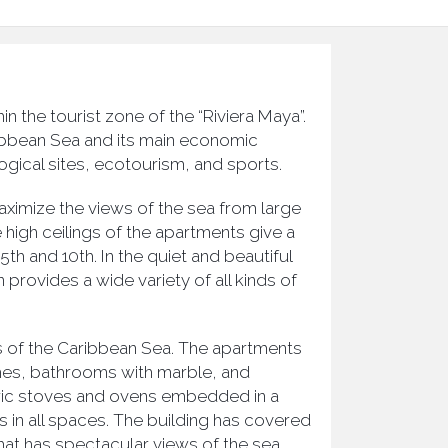
n the tourist zone of the “Riviera Maya”.
aribbean Sea and its main economic
logical sites, ecotourism, and sports.
maximize the views of the sea from large
 high ceilings of the apartments give a
th and 10th. In the quiet and beautiful
provides a wide variety of all kinds of
s of the Caribbean Sea. The apartments
nishes, bathrooms with marble, and
tric stoves and ovens embedded in a
s in all spaces. The building has covered
hat has spectacular views of the sea