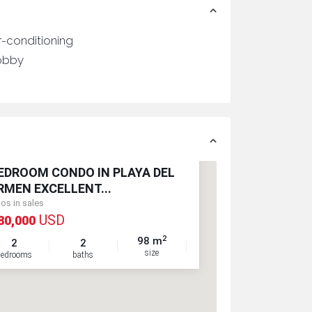
r-conditioning
obby
BEDROOM CONDO IN PLAYA DEL
RMEN EXCELLENT...
os in sales
USD
80,000
2
98 m
2
2
size
bedrooms
baths