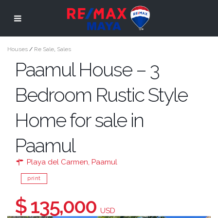
Houses
/
Re Sale
,
Sales
Paamul House – 3
Bedroom Rustic Style
Home for sale in
Paamul
Playa del Carmen
,
Paamul
print
$ 135,000
USD