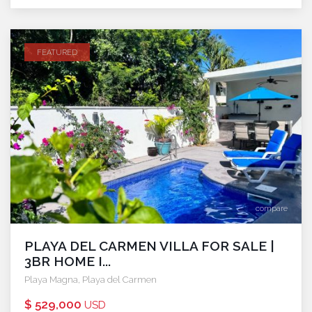
FEATURED
compare
PLAYA DEL CARMEN VILLA FOR SALE |
3BR HOME I...
Playa Magna
,
Playa del Carmen
$ 529,000
USD