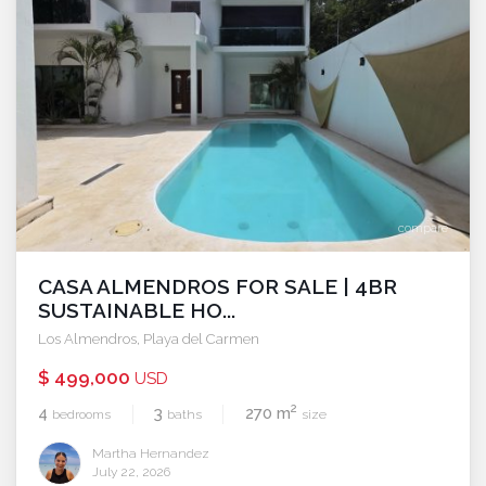
compare
CASA ALMENDROS FOR SALE | 4BR
SUSTAINABLE HO...
Los Almendros
,
Playa del Carmen
$ 499,000
USD
2
4
3
270 m
bedrooms
baths
size
Martha Hernandez
July 22, 2026