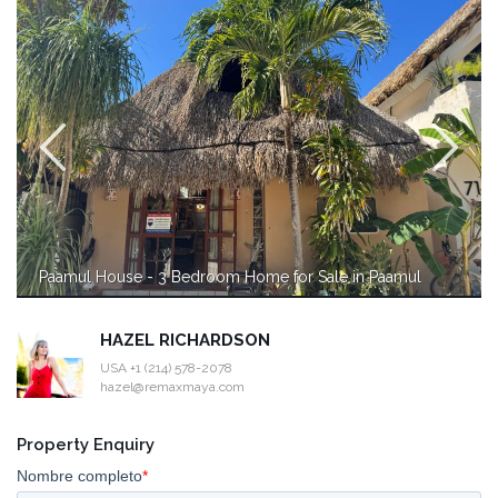
Paamul House - 3 Bedroom Home for Sale in Paamul
HAZEL RICHARDSON
USA +1 (214) 578-2078
hazel@remaxmaya.com
Property Enquiry