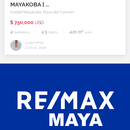
MAYAKOBA | ...
Ciudad Mayakoba
,
Playa del Carmen
$ 750,000
USD
2
4
4.5
420 m
bedrooms
baths
size
Justin Pinto
June 11, 2026