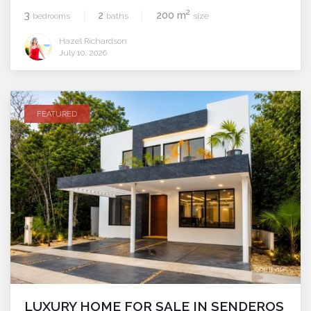
2
3
2
200 m
bedrooms
baths
size
Hazel Richardson
July 10, 2026
FEATURED
compare
LUXURY HOME FOR SALE IN SENDEROS