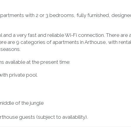
3 apartments with 2 or 3 bedrooms, fully furnished, design
l and a very fast and reliable Wi-Fi connection. There ar
re are 9 categories of apartments in Arthouse, with rent
 seasons.
ns available at the present time:
ith private pool.
middle of the jungle
rthouse guests (subject to availability).