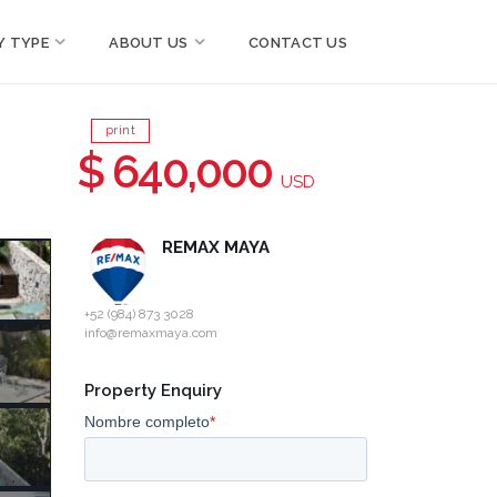
Y TYPE
ABOUT US
CONTACT US
print
$ 640,000
USD
REMAX MAYA
+52 (984) 873 3028
info@remaxmaya.com
Property Enquiry