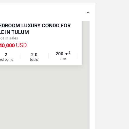
BEDROOM LUXURY CONDO FOR
LE IN TULUM
os in sales
USD
40,000
2
200 m
2
2.0
size
bedrooms
baths