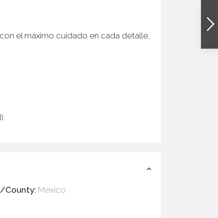
on el máximo cuidado en cada detalle,
).
e/County:
Mexico