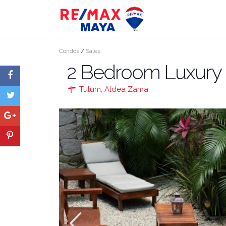
Condos
/
Sales
2 Bedroom Luxury 
Tulum
,
Aldea Zama