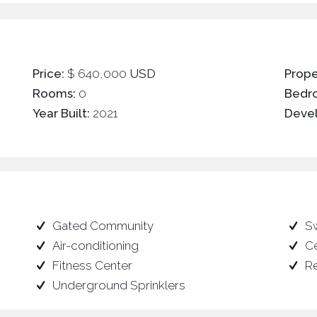
Price:
$ 640,000
USD
Prope
Rooms:
0
Bedr
Year Built:
2021
Deve
Gated Community
S
Air-conditioning
Ce
Fitness Center
R
Underground Sprinklers