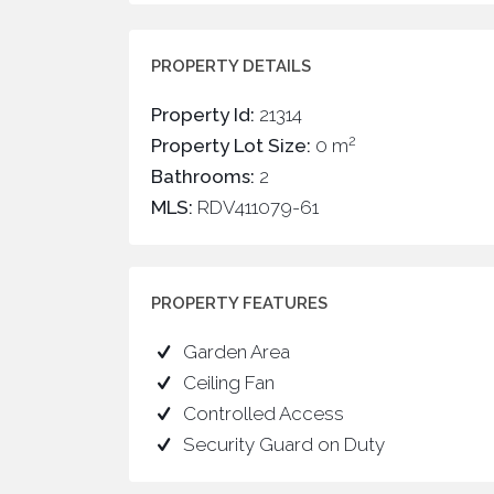
PROPERTY DETAILS
Property Id:
21314
2
Property Lot Size:
0 m
Bathrooms:
2
MLS:
RDV411079-61
PROPERTY FEATURES
Garden Area
Ceiling Fan
Controlled Access
Security Guard on Duty