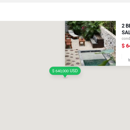
2 
SA
cond
$ 6
USD
$ 640,000