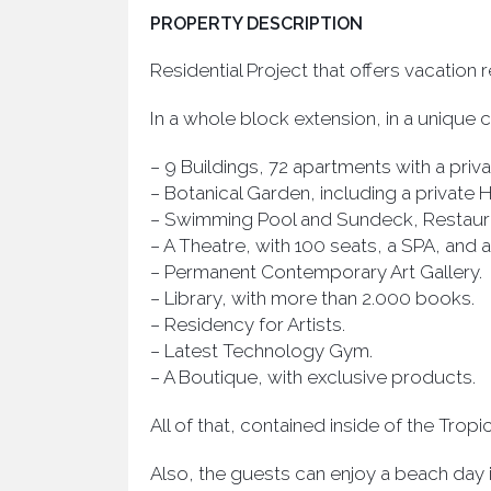
PROPERTY DESCRIPTION
Residential Project that offers vacation 
In a whole block extension, in a unique 
− 9 Buildings, 72 apartments with a priva
− Botanical Garden, including a private 
− Swimming Pool and Sundeck, Restaur
− A Theatre, with 100 seats, a SPA, and a
− Permanent Contemporary Art Gallery.
− Library, with more than 2.000 books.
− Residency for Artists.
− Latest Technology Gym.
− A Boutique, with exclusive products.
All of that, contained inside of the Tropi
Also, the guests can enjoy a beach day i