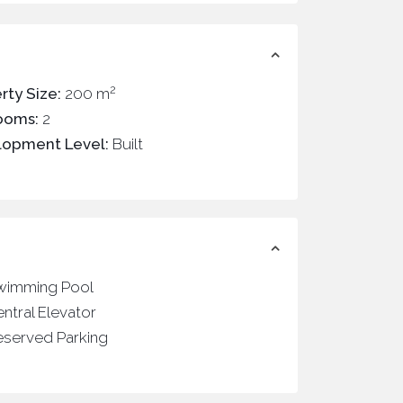
2
rty Size:
200 m
ooms:
2
lopment Level:
Built
wimming Pool
ntral Elevator
eserved Parking