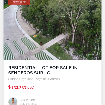
FEATURED
compare
RESIDENTIAL LOT FOR SALE IN
SENDEROS SUR | C...
Ciudad Mayakoba
,
Playa del Carmen
$ 132,353
USD
Justin Pinto
July 24, 2026