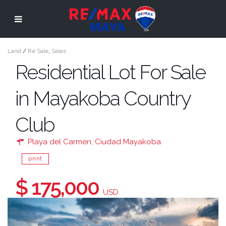
Land
/
Re Sale
,
Sales
Residential Lot For Sale
in Mayakoba Country
Club
Playa del Carmen
,
Ciudad Mayakoba
print
$ 175,000
USD