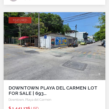
FEATURED
compare
DOWNTOWN PLAYA DEL CARMEN LOT
FOR SALE | 693...
Downtown
,
Playa del Carmen
$ 1,441,176
USD