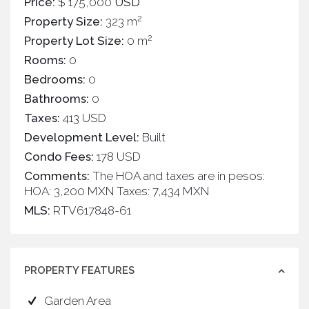
Price:
$ 175,000
USD
2
Property Size:
323 m
2
Property Lot Size:
0 m
Rooms:
0
Bedrooms:
0
Bathrooms:
0
Taxes:
413 USD
Development Level:
Built
Condo Fees:
178 USD
Comments:
The HOA and taxes are in pesos:
HOA: 3,200 MXN Taxes: 7,434 MXN
MLS:
RTV617848-61
PROPERTY FEATURES
Garden Area