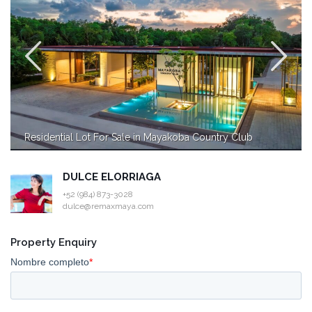
Residential Lot For Sale in Mayakoba Country Club
DULCE ELORRIAGA
+52 (984) 873-3028
dulce@remaxmaya.com
Property Enquiry