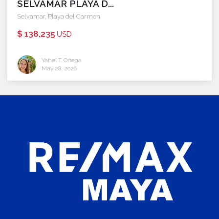
SELVAMAR PLAYA D...
Selvamar
,
Playa del Carmen
$ 138,235
USD
Yahel T. Ortega
May 28, 2026