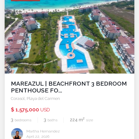
compare
MAREAZUL | BEACHFRONT 3 BEDROOM
PENTHOUSE FO...
Corasol
,
Playa del Carmen
$ 1,575,000
USD
2
3
3
224 m
bedrooms
baths
size
Martha Hernandez
April 22, 2026