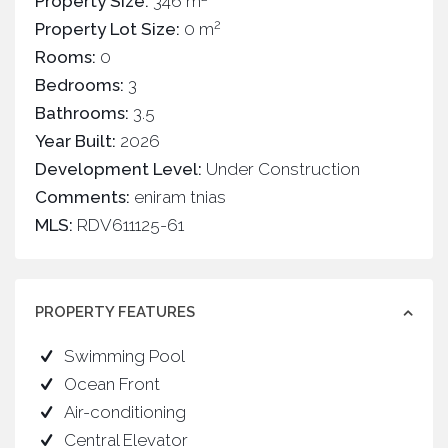
Property Size:
346 m
2
Property Lot Size:
0 m
Rooms:
0
Bedrooms:
3
Bathrooms:
3.5
Year Built:
2026
Development Level:
Under Construction
Comments:
eniram tnias
MLS:
RDV611125-61
PROPERTY FEATURES
Swimming Pool
Ocean Front
Air-conditioning
Central Elevator