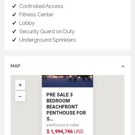
Controlled Access
Fitness Center
Lobby
Security Guard on Duty
Underground Sprinklers
MAP
PRE SALE 3
BEDROOM
BEACHFRONT
PENTHOUSE FOR
S...
penthouse in sales
USD
$ 1,994,746
$ 1,994,746
USD