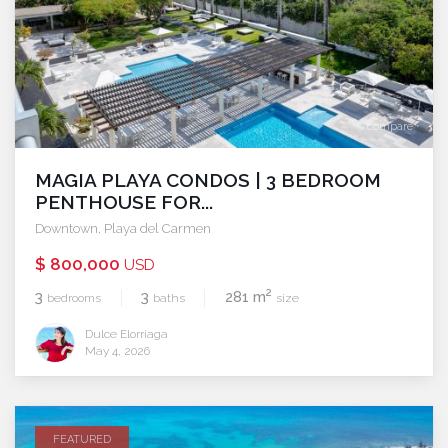
compare
MAGIA PLAYA CONDOS | 3 BEDROOM
PENTHOUSE FOR...
Downtown
,
Playa del Carmen
$ 800,000
USD
2
3
3
281 m
bedrooms
baths
size
Dulce Elorriaga
May 4, 2026
FEATURED